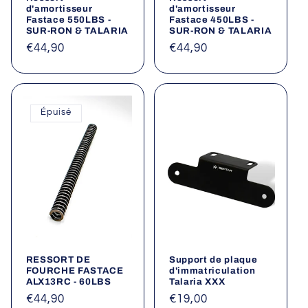
d'amortisseur
d'amortisseur
Fastace 550LBS -
Fastace 450LBS -
SUR-RON & TALARIA
SUR-RON & TALARIA
Prix
€44,90
Prix
€44,90
habituel
habituel
Épuisé
RESSORT DE
Support de plaque
FOURCHE FASTACE
d'immatriculation
ALX13RC - 60LBS
Talaria XXX
Prix
€44,90
Prix
€19,00