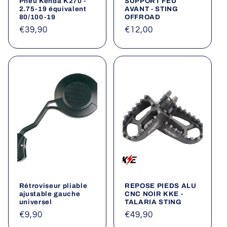
Pneu Kenda K270 -
SUPPORT FEU
2.75-19 équivalent
AVANT - STING
80/100-19
OFFROAD
Prix
€39,90
Prix
€12,00
habituel
habituel
Rétroviseur pliable
REPOSE PIEDS ALU
ajustable gauche
CNC NOIR KKE -
universel
TALARIA STING
Prix
€9,90
Prix
€49,90
habituel
habituel