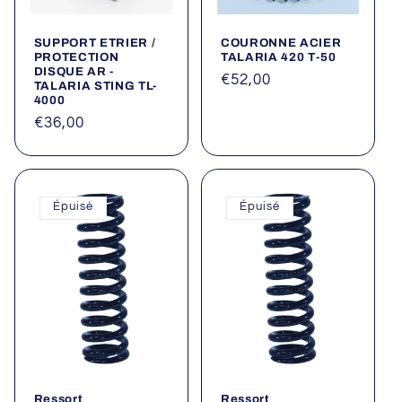
SUPPORT ETRIER /
COURONNE ACIER
PROTECTION
TALARIA 420 T-50
DISQUE AR -
Prix
€52,00
TALARIA STING TL-
4000
habituel
Prix
€36,00
habituel
Épuisé
Épuisé
Ressort
Ressort