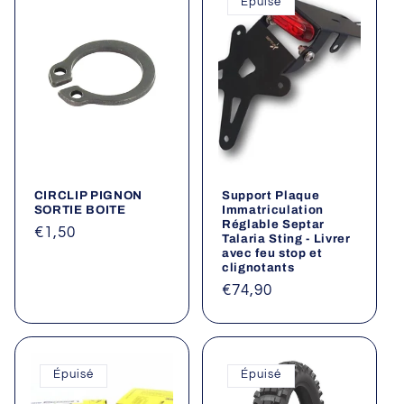
Épuisé
CIRCLIP PIGNON
Support Plaque
SORTIE BOITE
Immatriculation
Réglable Septar
Prix
€1,50
Talaria Sting - Livrer
avec feu stop et
habituel
clignotants
Prix
€74,90
habituel
Épuisé
Épuisé