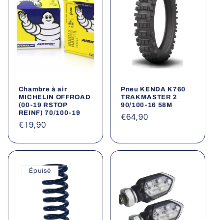
Chambre à air
Pneu KENDA K760
MICHELIN OFFROAD
TRAKMASTER 2
(00-19 RSTOP
90/100-16 58M
REINF) 70/100-19
Prix
€64,90
Prix
€19,90
habituel
habituel
Épuisé