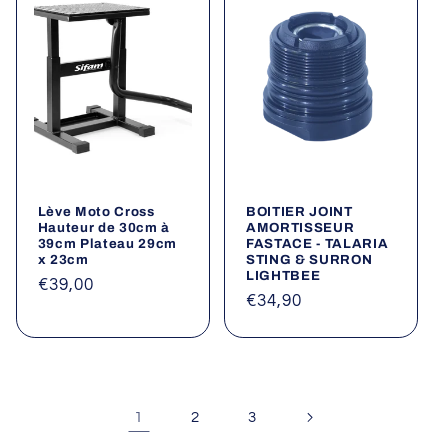
Lève Moto Cross
BOITIER JOINT
Hauteur de 30cm à
AMORTISSEUR
39cm Plateau 29cm
FASTACE - TALARIA
x 23cm
STING & SURRON
LIGHTBEE
Prix
€39,00
Prix
€34,90
habituel
habituel
1
2
3