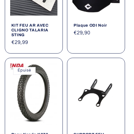
i
o
KIT FEU AR AVEC
Plaque ODI Noir
n
CLIGNO TALARIA
Prix
€29,90
STING
:
habituel
Prix
€29,99
habituel
Épuisé