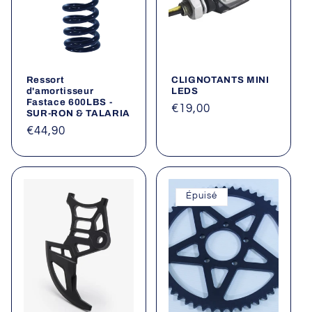
Ressort
CLIGNOTANTS MINI
d'amortisseur
LEDS
Fastace 600LBS -
Prix
€19,00
SUR-RON & TALARIA
habituel
Prix
€44,90
habituel
Épuisé