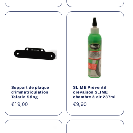
habituel
habituel
Support de plaque
SLIME Préventif
d'immatriculation
crevaison SLIME
Talaria Sting
chambre à air 237ml
Prix
€19,00
Prix
€9,90
habituel
habituel