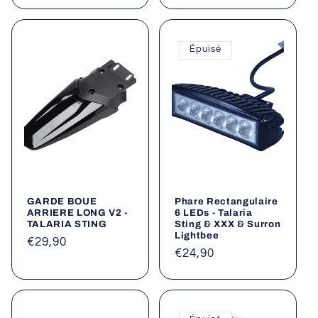
Épuisé
GARDE BOUE
Phare Rectangulaire
ARRIERE LONG V2 -
6 LEDs - Talaria
TALARIA STING
Sting & XXX & Surron
Lightbee
Prix
€29,90
Prix
€24,90
habituel
habituel