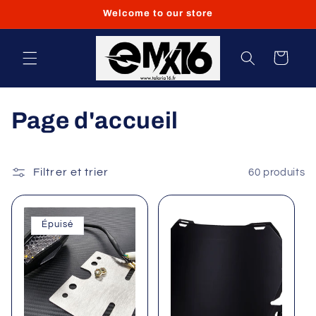
et
Welcome to our store
passer
au
contenu
Panier
C
Page d'accueil
o
l
Filtrer et trier
60 produits
l
Épuisé
e
c
t