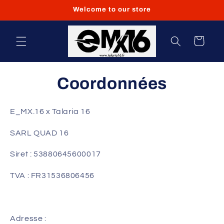
et
Welcome to our store
passer
au
contenu
Panier
Coordonnées
E_MX.16 x Talaria 16
SARL QUAD 16
Siret : 53880645600017
TVA : FR31536806456
Adresse :