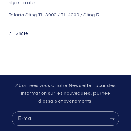
avec
avec
style pointe
feu
feu
stop
stop
Talaria Sting TL-3000 / TL-4000 / Sting R
et
et
clignotants
clignotants
Share
Abonnées vous a notre Newsletter, pour des
information sur les nouveautés, journée
d'essais et évènements.
E-mail