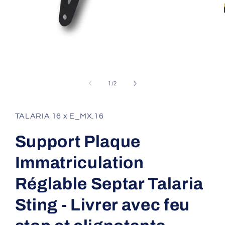
Ouvrir
le
média
1
dans
une
de
1
/
2
fenêtre
modale
TALARIA 16 x E_MX.16
Support Plaque
Immatriculation
Réglable Septar Talaria
Sting - Livrer avec feu