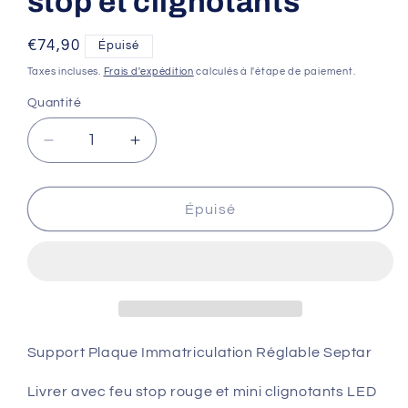
stop et clignotants
Prix
€74,90
Épuisé
habituel
Taxes incluses.
Frais d'expédition
calculés à l'étape de paiement.
Quantité
Réduire
Augmenter
la
la
quantité
quantité
de
de
Épuisé
Support
Support
Plaque
Plaque
Immatriculation
Immatriculation
Réglable
Réglable
Septar
Septar
Talaria
Talaria
Sting
Sting
Support Plaque Immatriculation Réglable Septar
-
-
Livrer
Livrer
Livrer avec feu stop rouge et mini clignotants LED