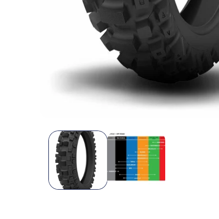
Ouvrir
le
média
1
dans
une
fenêtre
modale