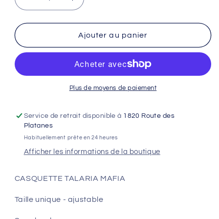
Réduire
Augmenter
la
la
quantité
quantité
de
de
Ajouter au panier
CASQUETTE
CASQUETTE
TALARIA
TALARIA
MAFIA
MAFIA
Plus de moyens de paiement
Service de retrait disponible à
1820 Route des
Platanes
Habituellement prête en 24 heures
Afficher les informations de la boutique
CASQUETTE TALARIA MAFIA
Taille unique - ajustable