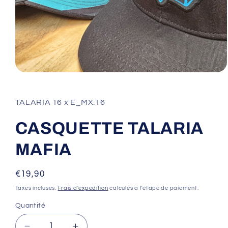
Ouvrir
le
média
1
TALARIA 16 x E_MX.16
dans
une
fenêtre
CASQUETTE TALARIA
modale
MAFIA
Prix
€19,90
habituel
Taxes incluses.
Frais d'expédition
calculés à l'étape de paiement.
Quantité