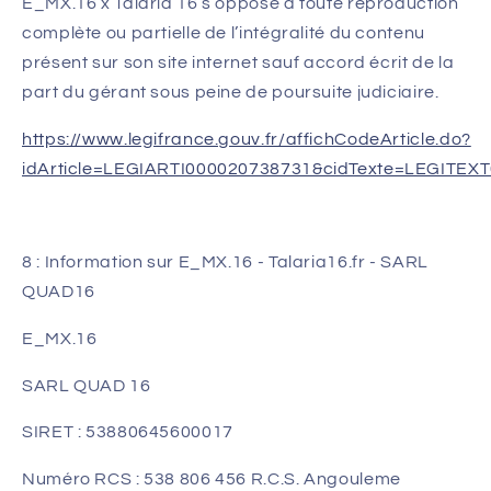
E_MX.16 x Talaria 16 s’oppose à toute reproduction
complète ou partielle de l’intégralité du contenu
présent sur son site internet sauf accord écrit de la
part du gérant sous peine de poursuite judiciaire.
https://www.legifrance.gouv.fr/affichCodeArticle.do?
idArticle=LEGIARTI000020738731&cidTexte=LEGITEX
8 : Information sur E_MX.16 - Talaria16.fr - SARL
QUAD16
E_MX.16
SARL QUAD 16
SIRET :
53880645600017
Numéro RCS : 538 806 456 R.C.S. Angouleme