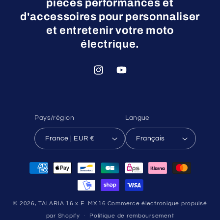
pièces performances et
d'accessoires pour personnaliser
et entretenir votre moto
électrique.
Instagram
YouTube
Pays/région
Langue
France | EUR €
Français
Moyens
de
paiement
© 2026,
TALARIA 16 x E_MX.16
Commerce électronique propulsé
par Shopify
Politique de remboursement