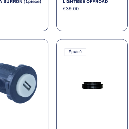
A SURRON (1piece)
LIGHTBEE OFFROAD
Prix
€39,00
el
habituel
Épuisé