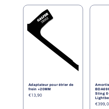
l
e
c
t
i
o
Adaptateur pour étrier de
Amortis
n
frein +20MM
BDA69RV
Sting &
Prix
€13,90
Lightb
:
habituel
Prix
€399,