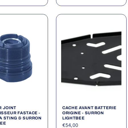
el
habituel
R JOINT
CACHE AVANT BATTERIE
SSEUR FASTACE -
ORIGINE - SURRON
A STING & SURRON
LIGHTBEE
BEE
Prix
€54,00