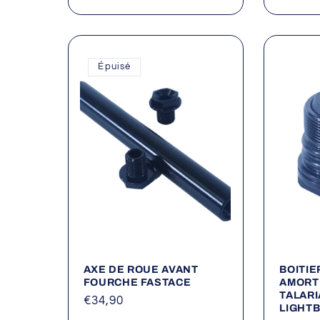
habitu
Épuisé
AXE DE ROUE AVANT
BOITIE
FOURCHE FASTACE
AMORTI
TALARI
Prix
€34,90
LIGHT
habituel