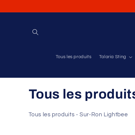
et
passer
au
contenu
Tous les produits
Talaria Sting
C
Tous les produit
o
Tous les produits - Sur-Ron Lightbee
l