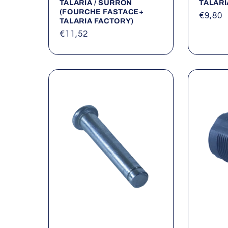
TALARIA / SURRON
TALARI
(FOURCHE FASTACE+
Prix
€9,80
TALARIA FACTORY)
habitu
Prix
€11,52
habituel