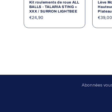
Kit roulements de roue ALL
Lève Mo
BALLS - TALARIA STING +
Hauteu
XXX / SURRON LIGHTBEE
Platea
Prix
€24,90
Prix
€39,00
habituel
habitu
Abonnées vous 