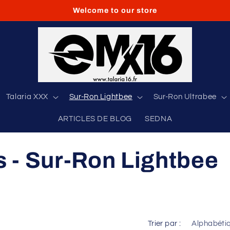
Welcome to our store
Talaria XXX
Sur-Ron Lightbee
Sur-Ron Ultrabee
ARTICLES DE BLOG
SEDNA
s - Sur-Ron Lightbee
Trier par :