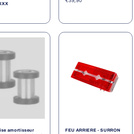
Prix
€39,90
XXX
habituel
el
ise amortisseur
FEU ARRIERE - SURRON