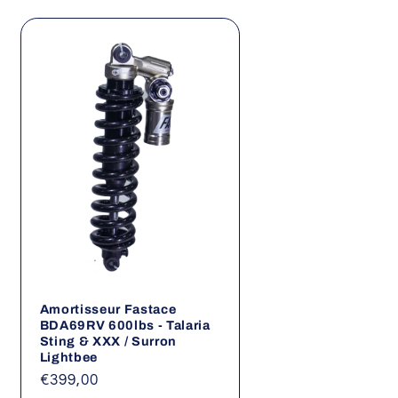
Amortisseur Fastace
BDA69RV 600lbs - Talaria
Sting & XXX / Surron
Lightbee
Prix
€399,00