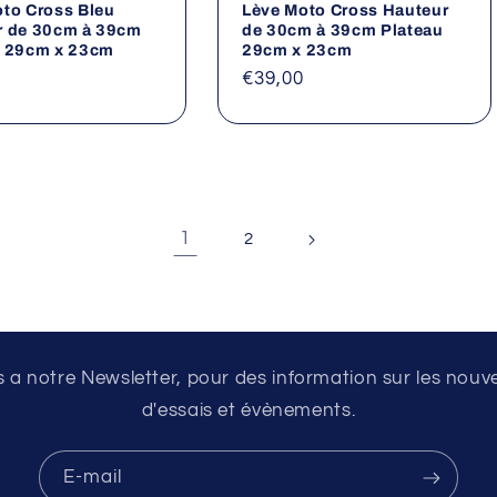
to Cross Bleu
Lève Moto Cross Hauteur
r de 30cm à 39cm
de 30cm à 39cm Plateau
u 29cm x 23cm
29cm x 23cm
Prix
€39,00
el
habituel
1
2
a notre Newsletter, pour des information sur les nouv
d'essais et évènements.
E-mail