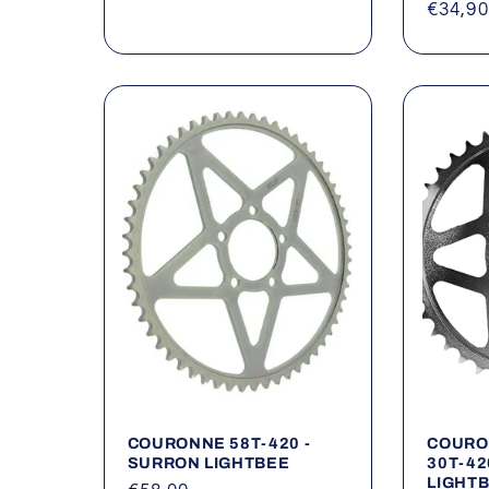
Prix
€34,90
habitu
COURONNE 58T-420 -
COURO
SURRON LIGHTBEE
30T-42
LIGHTB