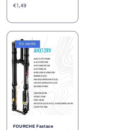
Prix
€1,49
habituel
En vente
FOURCHE Fastace