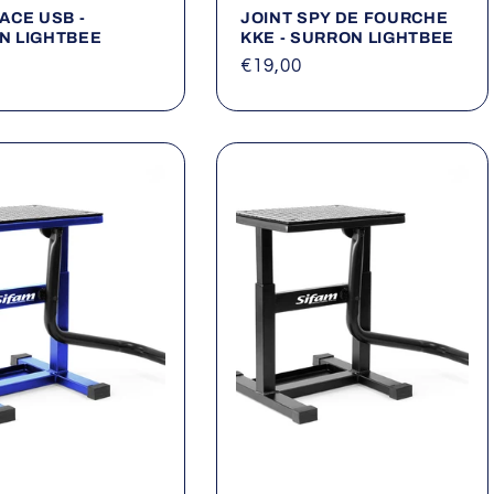
ACE USB -
JOINT SPY DE FOURCHE
N LIGHTBEE
KKE - SURRON LIGHTBEE
Prix
€19,00
el
habituel