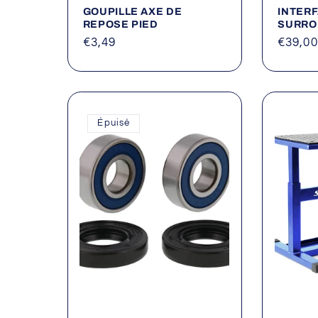
GOUPILLE AXE DE
INTERF
REPOSE PIED
SURRO
Prix
€3,49
Prix
€39,00
habituel
habitu
Épuisé