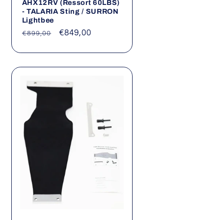
AHX12RV (Ressort 60LBS)
- TALARIA Sting / SURRON
Lightbee
Prix
Prix
€849,00
€899,00
habituel
promotionnel