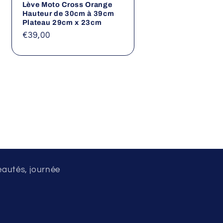
Lève Moto Cross Orange
Hauteur de 30cm à 39cm
Plateau 29cm x 23cm
Prix
€39,00
habituel
eautés, journée