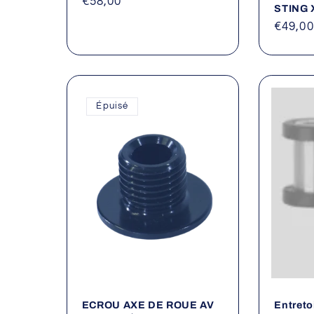
Prix
€58,00
STING 
habituel
Prix
€49,00
habitu
Épuisé
ECROU AXE DE ROUE AV
Entreto