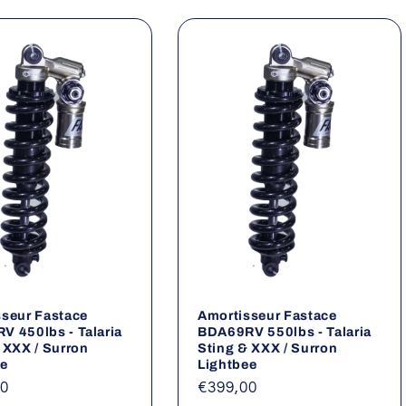
seur Fastace
Amortisseur Fastace
 450lbs - Talaria
BDA69RV 550lbs - Talaria
 XXX / Surron
Sting & XXX / Surron
ee
Lightbee
00
Prix
€399,00