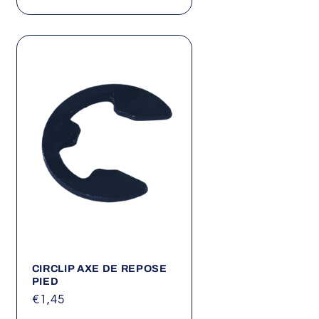
habituel
CIRCLIP AXE DE REPOSE
PIED
Prix
€1,45
habituel