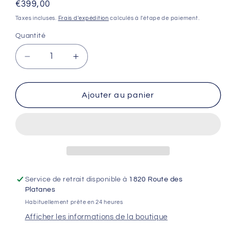
Prix
€399,00
habituel
Taxes incluses.
Frais d'expédition
calculés à l'étape de paiement.
Quantité
Réduire
Augmenter
la
la
quantité
quantité
de
de
Ajouter au panier
Amortisseur
Amortisseur
Fastace
Fastace
BDA69RV
BDA69RV
550lbs
550lbs
-
-
Talaria
Talaria
Sting
Sting
Service de retrait disponible à
1820 Route des
&amp;
&amp;
Platanes
XXX
XXX
Habituellement prête en 24 heures
/
/
Afficher les informations de la boutique
Surron
Surron