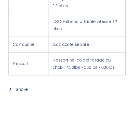
12 clics
LSC-Rebond à faible vitesse 12
clics
Cartouche
Gaz azote séparé.
Ressort hélicoïdal tarage au
Ressort
choix : 450lbs - 550lbs - 600lbs
Share