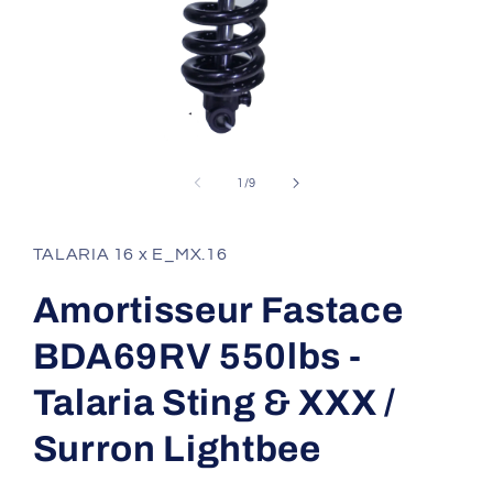
Ouvrir
le
média
de
1
/
9
1
dans
une
fenêtre
TALARIA 16 x E_MX.16
modale
Amortisseur Fastace
BDA69RV 550lbs -
Talaria Sting & XXX /
Surron Lightbee