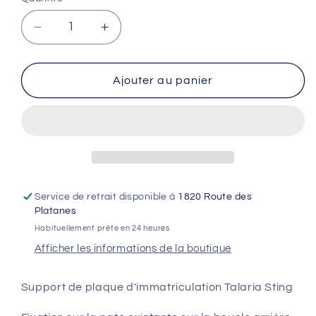
Réduire
Augmenter
la
la
quantité
quantité
de
de
Ajouter au panier
Support
Support
de
de
plaque
plaque
d&#39;immatriculation
d&#39;immatriculation
Talaria
Talaria
XXX
XXX
Service de retrait disponible à
1820 Route des
Platanes
Habituellement prête en 24 heures
Afficher les informations de la boutique
Support de plaque d'immatriculation Talaria Sting