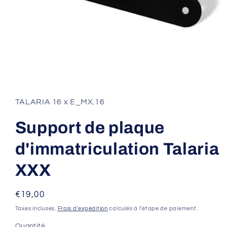
Ouvrir
le
média
1
TALARIA 16 x E_MX.16
dans
une
fenêtre
Support de plaque
modale
d'immatriculation Talaria
XXX
Prix
€19,00
habituel
Taxes incluses.
Frais d'expédition
calculés à l'étape de paiement.
Quantité