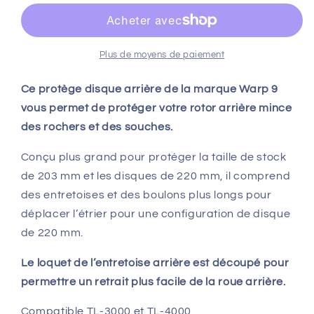
DISQUE
DISQUE
ARRIÈRE
ARRIÈRE
WARP9
WARP9
-
-
Plus de moyens de paiement
TALARIA
TALARIA
STING
STING
Ce protège disque arrière de la marque Warp 9
vous permet de protéger votre rotor arrière mince
des rochers et des souches.
Conçu plus grand pour protéger la taille de stock
de 203 mm et les disques de 220 mm, il comprend
des entretoises et des boulons plus longs pour
déplacer l’étrier pour une configuration de disque
de 220 mm.
Le loquet de l’entretoise arrière est découpé pour
permettre un retrait plus facile de la roue arrière.
Compatible TL-3000 et TL-4000