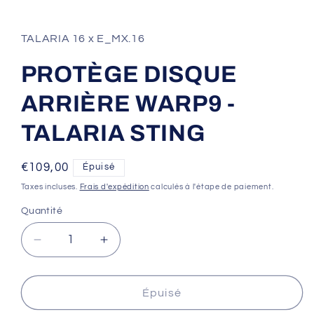
1
dans
une
fenêtre
TALARIA 16 x E_MX.16
modale
PROTÈGE DISQUE
ARRIÈRE WARP9 -
TALARIA STING
Prix
€109,00
Épuisé
habituel
Taxes incluses.
Frais d'expédition
calculés à l'étape de paiement.
Quantité
Réduire
Augmenter
la
la
quantité
quantité
de
de
Épuisé
PROTÈGE
PROTÈGE