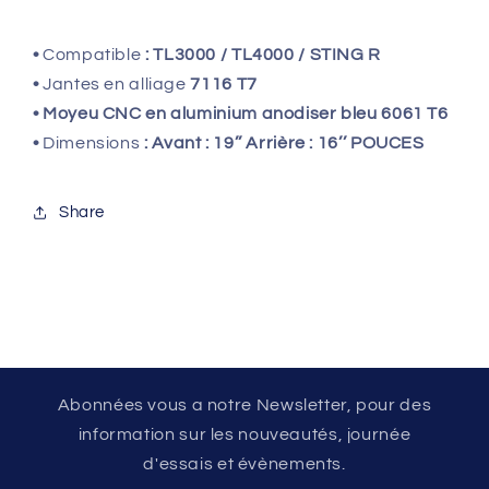
•
Compatible
: TL3000 / TL4000 / STING R
•
Jantes en alliage
7116 T7
• Moyeu CNC en aluminium anodiser bleu 6061 T6
•
Dimensions
: Avant : 19’’ Arrière : 16’’ POUCES
Share
Abonnées vous a notre Newsletter, pour des
information sur les nouveautés, journée
d'essais et évènements.