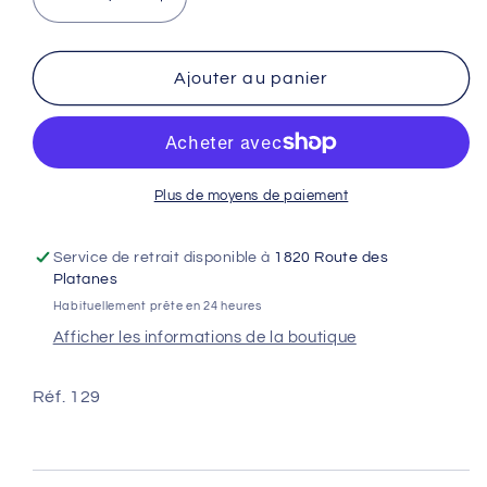
Réduire
Augmenter
la
la
quantité
quantité
de
de
Ajouter au panier
KIT
KIT
JANTES
JANTES
19/16
19/16
TALARIA
TALARIA
STING
STING
Plus de moyens de paiement
Service de retrait disponible à
1820 Route des
Platanes
Habituellement prête en 24 heures
Afficher les informations de la boutique
Réf. 129