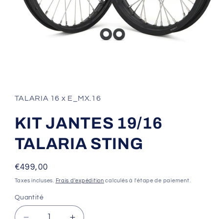
Ouvrir
le
média
1
TALARIA 16 x E_MX.16
dans
une
fenêtre
KIT JANTES 19/16
modale
TALARIA STING
Prix
€499,00
habituel
Taxes incluses.
Frais d'expédition
calculés à l'étape de paiement.
Quantité