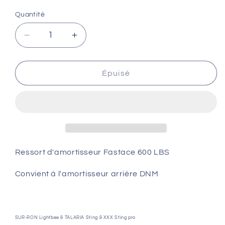
Quantité
Réduire
Augmenter
la
la
quantité
quantité
de
de
Épuisé
Ressort
Ressort
d&#39;amortisseur
d&#39;amortisseur
Fastace
Fastace
600LBS
600LBS
-
-
SUR-
SUR-
RON
RON
Ressort d'amortisseur Fastace 600 LBS
&amp;
&amp;
TALARIA
TALARIA
Convient à l'amortisseur arrière DNM
SUR-RON Lightbee & TALARIA Sting & XXX Sting pro