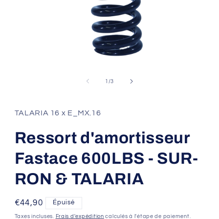
Ouvrir
le
média
de
1
/
3
1
dans
une
fenêtre
TALARIA 16 x E_MX.16
modale
Ressort d'amortisseur
Fastace 600LBS - SUR-
RON & TALARIA
Prix
€44,90
Épuisé
habituel
Taxes incluses.
Frais d'expédition
calculés à l'étape de paiement.