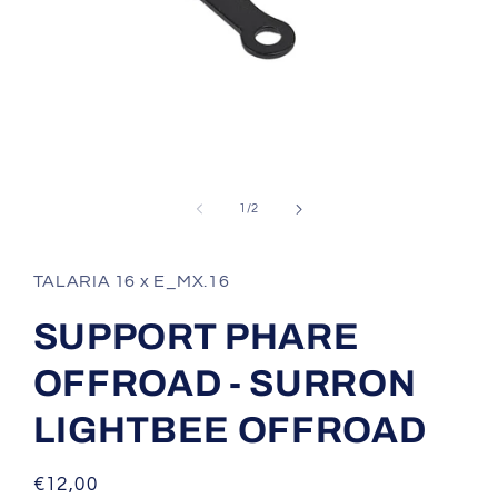
Ouvrir
le
média
1
dans
de
1
/
2
une
fenêtre
modale
TALARIA 16 x E_MX.16
SUPPORT PHARE
OFFROAD - SURRON
LIGHTBEE OFFROAD
Prix
€12,00