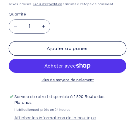
habituel
Taxes incluses.
Frais d'expédition
calculés à l'étape de paiement.
Quantité
Réduire
Augmenter
la
la
quantité
quantité
de
de
Ajouter au panier
SUPPORT
SUPPORT
PHARE
PHARE
OFFROAD
OFFROAD
-
-
SURRON
SURRON
Plus de moyens de paiement
LIGHTBEE
LIGHTBEE
OFFROAD
OFFROAD
Service de retrait disponible à
1820 Route des
Platanes
Habituellement prête en 24 heures
Afficher les informations de la boutique