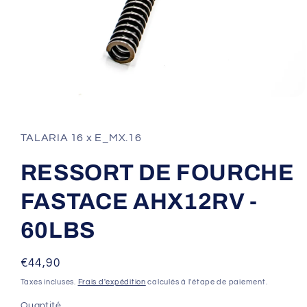
Ouvrir
le
média
1
TALARIA 16 x E_MX.16
dans
une
fenêtre
RESSORT DE FOURCHE
modale
FASTACE AHX12RV -
60LBS
Prix
€44,90
habituel
Taxes incluses.
Frais d'expédition
calculés à l'étape de paiement.
Quantité