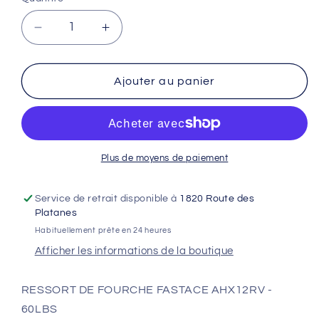
Réduire
Augmenter
la
la
quantité
quantité
de
de
Ajouter au panier
RESSORT
RESSORT
DE
DE
FOURCHE
FOURCHE
FASTACE
FASTACE
AHX12RV
AHX12RV
Plus de moyens de paiement
-
-
60LBS
60LBS
Service de retrait disponible à
1820 Route des
Platanes
Habituellement prête en 24 heures
Afficher les informations de la boutique
RESSORT DE FOURCHE FASTACE AHX12RV -
60LBS