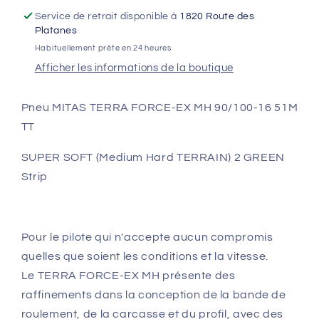
90/100-
90/100-
Service de retrait disponible à
1820 Route des
16
16
Platanes
51M
51M
Habituellement prête en 24 heures
TT
TT
Afficher les informations de la boutique
SUPER
SUPER
SOFT
SOFT
(MH
(MH
Pneu MITAS TERRA FORCE-EX MH 90/100-16 51M
TERRAIN)
TERRAIN)
TT
2
2
GREEN
GREEN
SUPER SOFT (Medium Hard TERRAIN) 2 GREEN
Strip
Pour le pilote qui n'accepte aucun compromis
quelles que soient les conditions et la vitesse.
Le TERRA FORCE-EX MH présente des
raffinements dans la conception de la bande de
roulement, de la carcasse et du profil, avec des