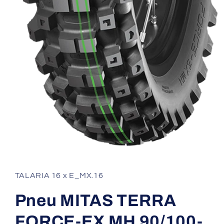
Ouvrir
le
média
1
TALARIA 16 x E_MX.16
dans
une
fenêtre
Pneu MITAS TERRA
modale
FORCE-EX MH 90/100-