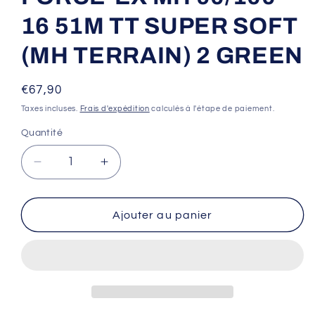
16 51M TT SUPER SOFT
(MH TERRAIN) 2 GREEN
Prix
€67,90
habituel
Taxes incluses.
Frais d'expédition
calculés à l'étape de paiement.
Quantité
Réduire
Augmenter
la
la
quantité
quantité
de
de
Ajouter au panier
Pneu
Pneu
MITAS
MITAS
TERRA
TERRA
FORCE-
FORCE-
EX
EX
MH
MH