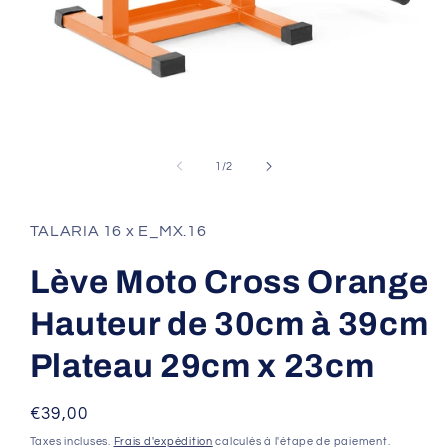
Ouvrir
le
média
de
1
/
2
1
dans
une
fenêtre
TALARIA 16 x E_MX.16
modale
Lève Moto Cross Orange
Hauteur de 30cm à 39cm
Plateau 29cm x 23cm
Prix
€39,00
habituel
Taxes incluses.
Frais d'expédition
calculés à l'étape de paiement.