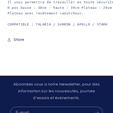
Il vous permettra de travailler en toute sécurité
H pos basse : 30cm - haute : 39cm Plateau : 29cm 
Plateau avec revêtement caoutchouc.
COMPATIBLE : TALARIA / SURRON / APOLLO / STARK 
Share
Abonnées vous a notre Newsletter, pour des
information sur les nouveautés, journée
d'essais et évènements.
E-mail