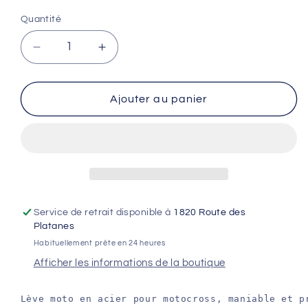
Quantité
Réduire
Augmenter
la
la
quantité
quantité
de
de
Ajouter au panier
Lève
Lève
Moto
Moto
Cross
Cross
Orange
Orange
Hauteur
Hauteur
de
de
30cm
30cm
Service de retrait disponible à
1820 Route des
à
à
Platanes
39cm
39cm
Habituellement prête en 24 heures
Plateau
Plateau
Afficher les informations de la boutique
29cm
29cm
x
x
23cm
23cm
Lève moto en acier pour motocross, maniable et pr