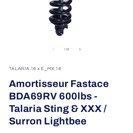
Ouvrir
le
média
de
1
/
9
1
dans
une
fenêtre
TALARIA 16 x E_MX.16
modale
Amortisseur Fastace
BDA69RV 600lbs -
Talaria Sting & XXX /
Surron Lightbee