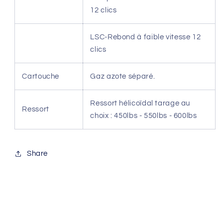
12 clics
LSC-Rebond à faible vitesse 12
clics
Cartouche
Gaz azote séparé.
Ressort hélicoïdal tarage au
Ressort
choix : 450lbs - 550lbs - 600lbs
Share