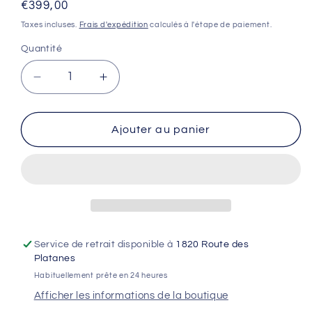
Prix
€399,00
habituel
Taxes incluses.
Frais d'expédition
calculés à l'étape de paiement.
Quantité
Réduire
Augmenter
la
la
quantité
quantité
de
de
Ajouter au panier
Amortisseur
Amortisseur
Fastace
Fastace
BDA69RV
BDA69RV
600lbs
600lbs
-
-
Talaria
Talaria
Sting
Sting
Service de retrait disponible à
1820 Route des
&amp;
&amp;
Platanes
XXX
XXX
Habituellement prête en 24 heures
/
/
Afficher les informations de la boutique
Surron
Surron