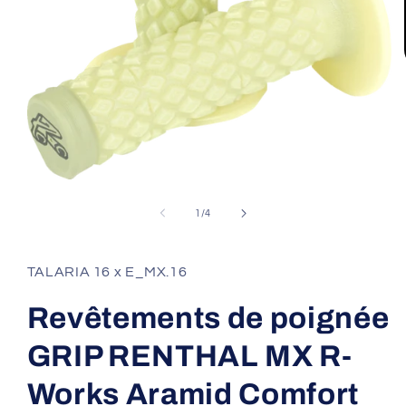
Ouvrir
le
média
de
1
/
4
1
dans
une
fenêtre
TALARIA 16 x E_MX.16
modale
Revêtements de poignée
GRIP RENTHAL MX R-
Works Aramid Comfort