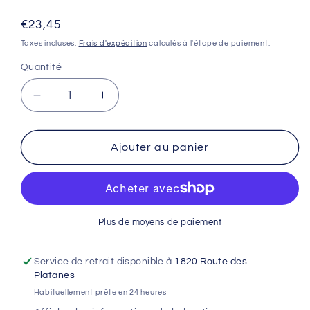
Prix
€23,45
habituel
Taxes incluses.
Frais d'expédition
calculés à l'étape de paiement.
Quantité
Réduire
Augmenter
la
la
quantité
quantité
de
de
Ajouter au panier
Revêtements
Revêtements
de
de
poignée
poignée
GRIP
GRIP
RENTHAL
RENTHAL
Plus de moyens de paiement
MX
MX
R-
R-
Service de retrait disponible à
1820 Route des
Works
Works
Platanes
Aramid
Aramid
Habituellement prête en 24 heures
Comfort
Comfort