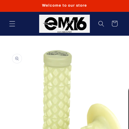
et
Welcome to our store
passer
au
contenu
Panier
Passer aux
informations
produits