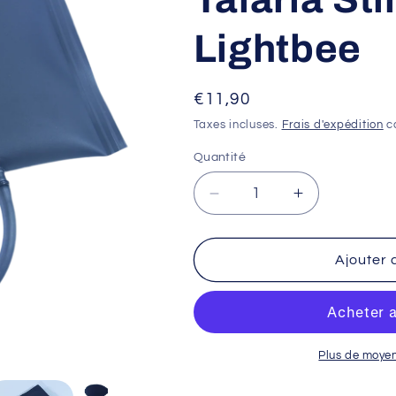
Lightbee
Prix
€11,90
habituel
Taxes incluses.
Frais d'expédition
ca
Quantité
Réduire
Augmenter
la
la
quantité
quantité
de
de
Ajouter 
Coussin
Coussin
Batterie
Batterie
Air
Air
Lock
Lock
-
-
Plus de moye
Talaria
Talaria
Sting
Sting