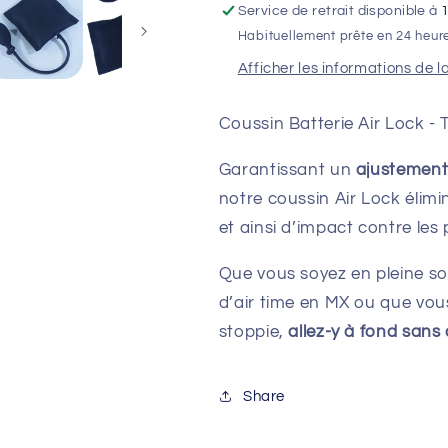
Service de retrait disponible à
&amp;
&amp;
Habituellement prête en 24 heur
Surron
Surron
Lightbee
Lightbee
Afficher les informations de l
Coussin Batterie Air Lock - 
Garantissant un
ajustement 
notre coussin Air Lock élim
et ainsi d’impact contre les 
Que vous soyez en pleine sor
d’air time en MX ou que vou
stoppie,
allez-y à fond sans
Share