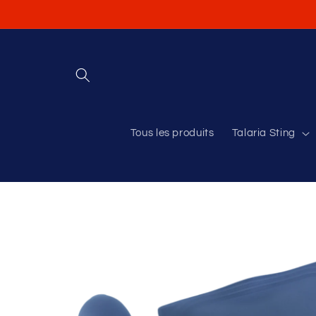
et
passer
au
contenu
Tous les produits
Talaria Sting
Passer aux
informations
produits