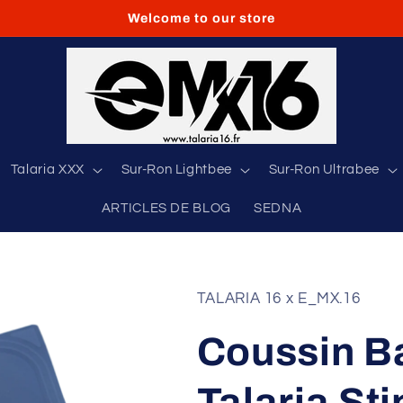
Welcome to our store
Talaria XXX
Sur-Ron Lightbee
Sur-Ron Ultrabee
ARTICLES DE BLOG
SEDNA
TALARIA 16 x E_MX.16
Coussin Ba
Talaria St