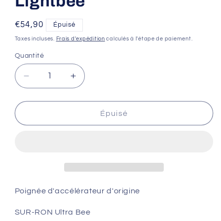
Lightbee
Prix
€54,90
Épuisé
habituel
Taxes incluses.
Frais d'expédition
calculés à l'étape de paiement.
Quantité
Réduire
Augmenter
la
la
quantité
quantité
de
de
Épuisé
Poignée
Poignée
d&#39;accélérateur
d&#39;accélérateur
d&#39;origine
d&#39;origine
(Double
(Double
Hall)
Hall)
/
/
SUR-
SUR-
Poignée d'accélérateur d'origine
RON
RON
Ultra
Ultra
SUR-RON Ultra Bee