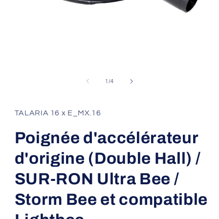
Ouvrir
le
média
de
1
/
4
1
dans
une
fenêtre
TALARIA 16 x E_MX.16
modale
Poignée d'accélérateur
d'origine (Double Hall) /
SUR-RON Ultra Bee /
Storm Bee et compatible