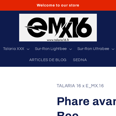
Welcome to our store
Talaria XXX
Sur-Ron Lightbee
Sur-Ron Ultrabee
ARTICLES DE BLOG
SEDNA
TALARIA 16 x E_MX.16
Phare avan
Bee