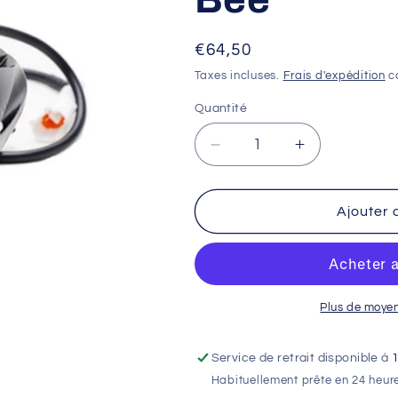
Prix
€64,50
habituel
Taxes incluses.
Frais d'expédition
ca
Quantité
Réduire
Augmenter
la
la
quantité
quantité
de
de
Ajouter 
Phare
Phare
avant
avant
Off
Off
Road
Road
Light
Light
Plus de moye
Bee
Bee
Service de retrait disponible à
Habituellement prête en 24 heur