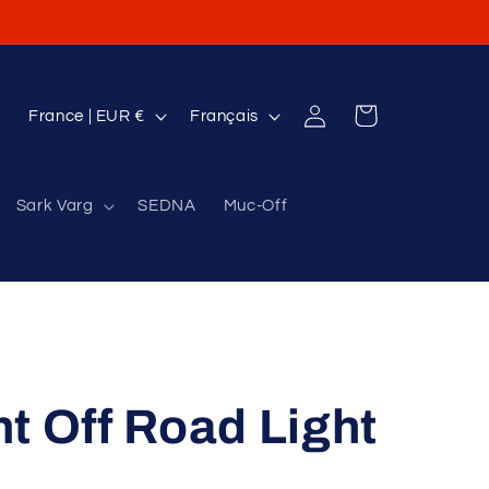
P
L
Connexion
Panier
France | EUR €
Français
a
a
y
n
Sark Varg
SEDNA
Muc-Off
s
g
/
u
r
e
é
g
i
t Off Road Light
o
n