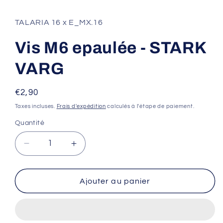
le
média
1
TALARIA 16 x E_MX.16
dans
une
fenêtre
Vis M6 epaulée - STARK
modale
VARG
Prix
€2,90
habituel
Taxes incluses.
Frais d'expédition
calculés à l'étape de paiement.
Quantité
Réduire
Augmenter
la
la
quantité
quantité
de
de
Ajouter au panier
Vis
Vis
M6
M6
epaulée
epaulée