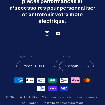
pièces performances et
d'accessoires pour personnaliser
et entretenir votre moto
électrique.
Instagram
YouTube
Pays/région
Langue
France | EUR €
Français
Moyens
de
paiement
© 2026,
TALARIA 16 x E_MX.16
Commerce électronique propulsé
par Shopify
Politique de remboursement