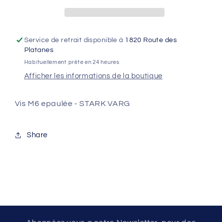
-
-
STARK
STARK
VARG
VARG
Service de retrait disponible à
1820 Route des
Platanes
Habituellement prête en 24 heures
Afficher les informations de la boutique
Vis M6 epaulée - STARK VARG
Share