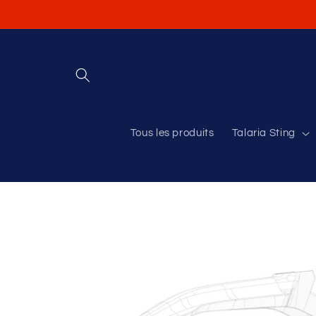
et
passer
au
contenu
Tous les produits
Talaria Sting
Passer aux
informations
produits