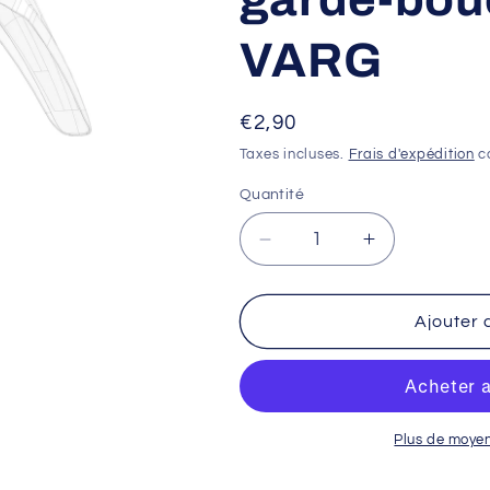
VARG
Prix
€2,90
habituel
Taxes incluses.
Frais d'expédition
ca
Quantité
Réduire
Augmenter
la
la
quantité
quantité
de
de
Ajouter 
Entretoise
Entretoise
-
-
Bague
Bague
de
de
garde-
garde-
Plus de moye
boue
boue
avant
avant