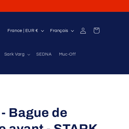
P
L
Connexion
Panier
France | EUR €
Français
a
a
y
n
Sark Varg
SEDNA
Muc-Off
s
g
/
u
r
e
é
g
i
 - Bague de
o
n
e avant - STARK