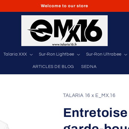
Welcome to our store
Talaria XXX
Sur-Ron Lightbee
Sur-Ron Ultrabee
ARTICLES DE BLOG
SEDNA
TALARIA 16 x E_MX.16
Entretoise
garde-bou