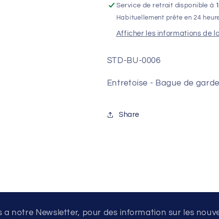
Service de retrait disponible à
-
-
Habituellement prête en 24 heur
STARK
STARK
VARG
VARG
Afficher les informations de l
STD-BU-0006
Entretoise - Bague de gard
Share
a notre Newsletter, pour des information sur les nouv