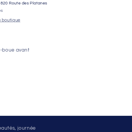
1820 Route des Platanes
es
a boutique
e-boue avant
eautés, journée