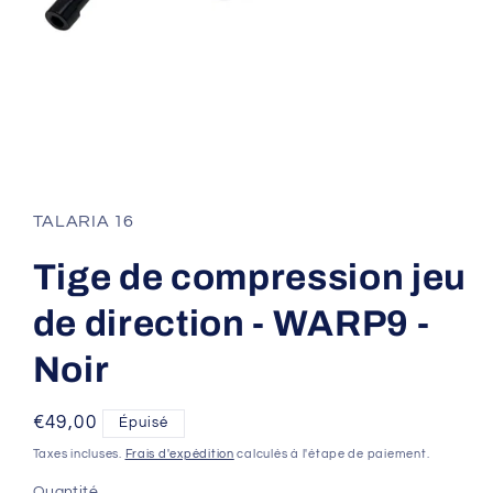
Ouvrir
le
média
1
TALARIA 16
dans
une
fenêtre
Tige de compression jeu
modale
de direction - WARP9 -
Noir
Prix
€49,00
Épuisé
habituel
Taxes incluses.
Frais d'expédition
calculés à l'étape de paiement.
Quantité