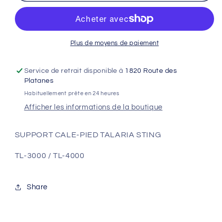
CALE-
CALE-
PIED
PIED
TALARIA
TALARIA
STING
STING
Plus de moyens de paiement
Service de retrait disponible à
1820 Route des
Platanes
Habituellement prête en 24 heures
Afficher les informations de la boutique
SUPPORT CALE-PIED TALARIA STING
TL-3000 / TL-4000
Share