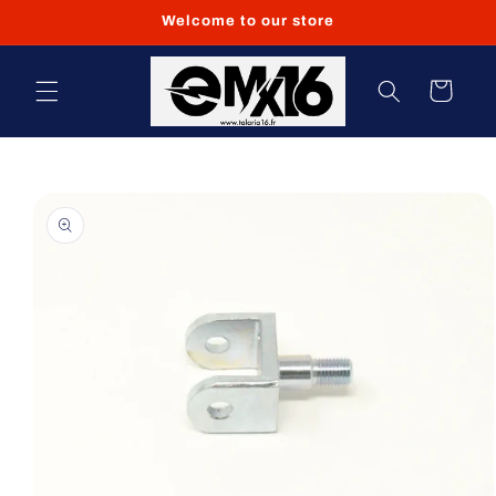
et
Welcome to our store
passer
au
contenu
Panier
Passer aux
informations
produits