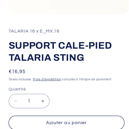
Ouvrir
le
média
1
TALARIA 16 x E_MX.16
dans
une
fenêtre
SUPPORT CALE-PIED
modale
TALARIA STING
Prix
€16,95
habituel
Taxes incluses.
Frais d'expédition
calculés à l'étape de paiement.
Quantité
Réduire
Augmenter
la
la
quantité
quantité
de
de
Ajouter au panier
SUPPORT
SUPPORT