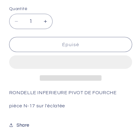
Quantité
Réduire
Augmenter
la
la
quantité
quantité
de
de
Épuisé
RONDELLE
RONDELLE
INFERIEURE
INFERIEURE
(PIVOT
(PIVOT
FOURCHE)
FOURCHE)
RONDELLE INFERIEURE PIVOT DE FOURCHE
pièce N-17 sur l'éclatée
Share