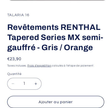
Ouvrir
le
média
1
TALARIA 16
dans
une
fenêtre
Revêtements RENTHAL
modale
Tapered Series MX semi-
gauffré - Gris / Orange
Prix
€23,90
habituel
Taxes incluses.
Frais d'expédition
calculés à l'étape de paiement.
Quantité
Réduire
Augmenter
la
la
quantité
quantité
de
de
Ajouter au panier
Revêtements
Revêtements