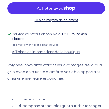
RENTHAL
RENTHAL
Tapered
Tapered
Series
Series
MX
MX
Plus de moyens de paiement
semi-
semi-
gauffré
gauffré
Service de retrait disponible à
1820 Route des
-
-
Platanes
Gris
Gris
Habituellement prête en 24 heures
/
/
Afficher les informations de la boutique
Orange
Orange
Poignée innovante offrant les avantages de la dual
grip avec en plus un diamètre variable apportant
ainsi une meilleure ergonomie.
Livré par paire
Bi-composant : souple (gris) sur dur (orange)