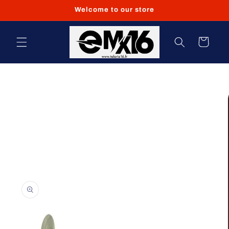
et
Welcome to our store
passer
au
contenu
Panier
Passer aux
informations
produits