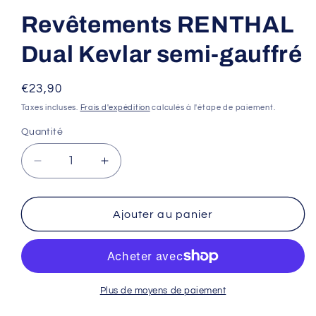
Revêtements RENTHAL
Dual Kevlar semi-gauffré
Prix
€23,90
habituel
Taxes incluses.
Frais d'expédition
calculés à l'étape de paiement.
Quantité
Réduire
Augmenter
la
la
quantité
quantité
de
de
Ajouter au panier
Revêtements
Revêtements
RENTHAL
RENTHAL
Dual
Dual
Kevlar
Kevlar
semi-
semi-
Plus de moyens de paiement
gauffré
gauffré