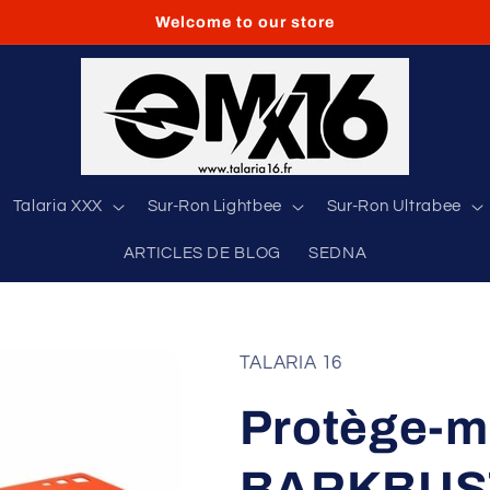
Welcome to our store
Talaria XXX
Sur-Ron Lightbee
Sur-Ron Ultrabee
ARTICLES DE BLOG
SEDNA
TALARIA 16
Protège-m
BARKBUST