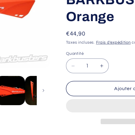
Orange
Prix
€44,90
habituel
Taxes incluses.
Frais d'expédition
ca
Quantité
Réduire
Augmenter
la
la
quantité
quantité
de
de
Ajouter 
Protège-
Protège-
mains
mains
BARKBUSTERS
BARKBUST
MTB
MTB
-
-
Orange
Orange