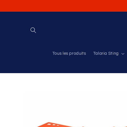
et
passer
au
contenu
Tous les produits
Talaria Sting
Passer aux
informations
produits