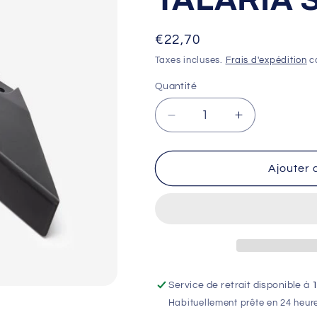
Prix
€22,70
habituel
Taxes incluses.
Frais d'expédition
ca
Quantité
Réduire
Augmenter
la
la
quantité
quantité
de
de
Ajouter 
PROTECTION
PROTECTI
CHAINE
CHAINE
TALARIA
TALARIA
STING
STING
Service de retrait disponible à
Habituellement prête en 24 heur