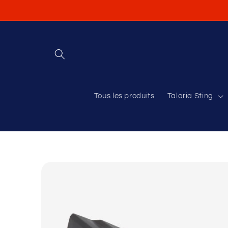
et
passer
au
contenu
Tous les produits
Talaria Sting
Passer aux
informations
produits