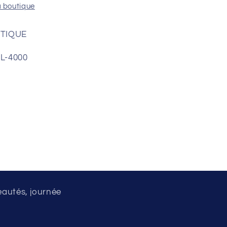
a boutique
STIQUE
TL-4000
eautés, journée