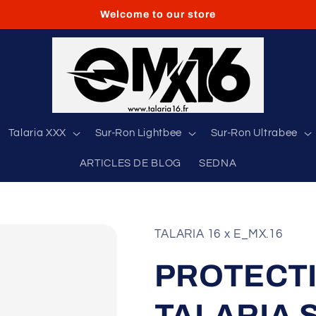
Welcome to our store
Talaria XXX
Sur-Ron Lightbee
Sur-Ron Ultrabee
ARTICLES DE BLOG
SEDNA
TALARIA 16 x E_MX.16
PROTECT
TALARIA 