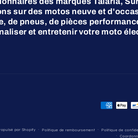
nnaires des marques Talaria, Surr
ns sur des motos neuve et d'occas
ne, de pneus, de pièces performanc
aliser et entretenir votre moto éle
Moyens
de
paiement
opulsé par Shopify
Politique de remboursement
Politique de confide
Coordon