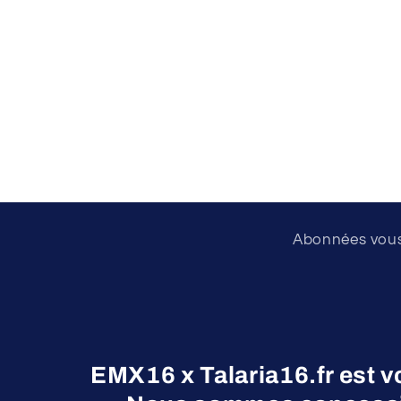
1
dans
une
fenêtre
modale
Abonnées vous 
EMX16 x Talaria16.fr est v