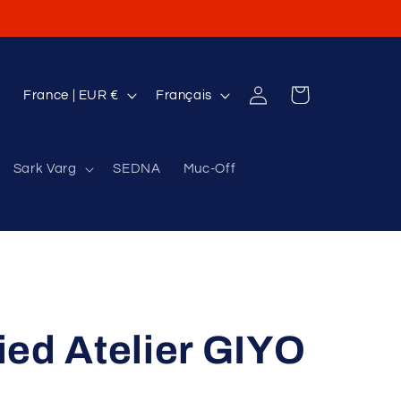
P
L
Connexion
Panier
France | EUR €
Français
a
a
y
n
Sark Varg
SEDNA
Muc-Off
s
g
/
u
r
e
é
g
i
ed Atelier GIYO
o
n