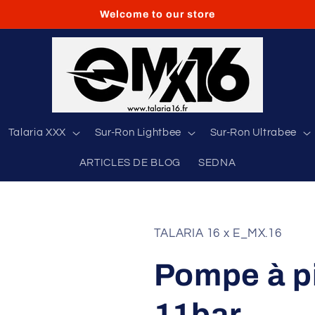
Welcome to our store
Talaria XXX
Sur-Ron Lightbee
Sur-Ron Ultrabee
ARTICLES DE BLOG
SEDNA
TALARIA 16 x E_MX.16
Pompe à pi
11bar