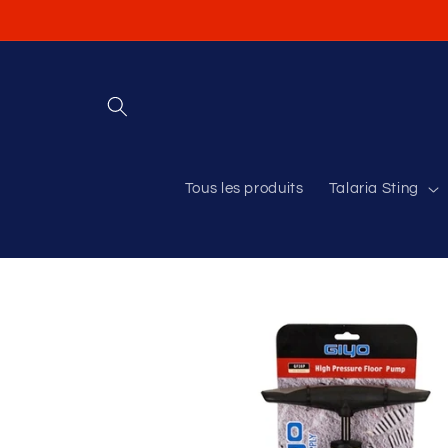
et
passer
au
contenu
Tous les produits
Talaria Sting
Passer aux
informations
produits