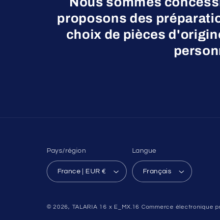
Nous sommes concessio
proposons des préparatio
choix de pièces d'origi
personn
Pays/région
Langue
France | EUR €
Français
© 2026,
TALARIA 16 x E_MX.16
Commerce électronique pr