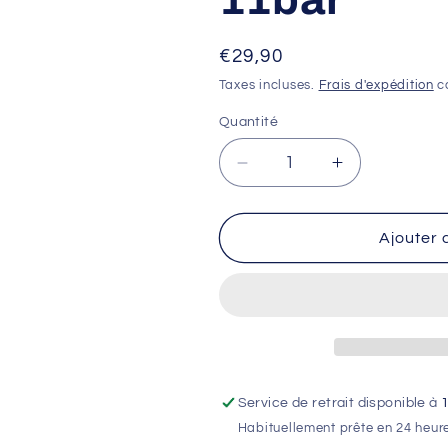
Prix
€29,90
habituel
Taxes incluses.
Frais d'expédition
ca
Quantité
Réduire
Augmenter
la
la
quantité
quantité
de
de
Ajouter 
Pompe
Pompe
à
à
pied
pied
Atelier
Atelier
GIYO
GIYO
11bar
11bar
Service de retrait disponible à
Habituellement prête en 24 heur