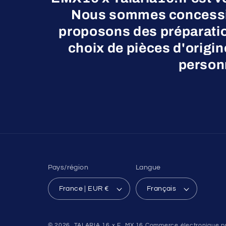
Nous sommes concessio
proposons des préparatio
choix de pièces d'origi
personn
Pays/région
Langue
France | EUR €
Français
© 2026,
TALARIA 16 x E_MX.16
Commerce électronique pr