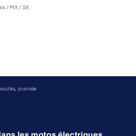
ss / MX / SX
eautés, journée
dans les motos électriques.