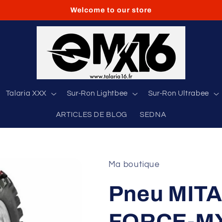
Welcome to our store
Talaria XXX
Sur-Ron Lightbee
Sur-Ron Ultrabee
ARTICLES DE BLOG
SEDNA
Ma boutique
Pneu MIT
FORCE-MX