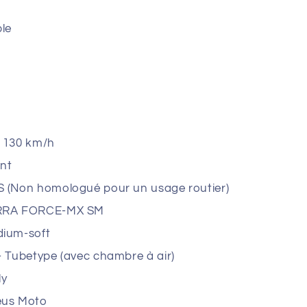
le
 130 km/h
nt
 (Non homologué pour un usage routier)
RRA FORCE-MX SM
ium-soft
- Tubetype (avec chambre à air)
ly
us Moto