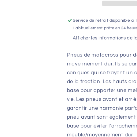
MX
MX
SM
SM
70/100-
70/100-
Service de retrait disponible à
19
19
Habituellement prête en 24 heur
NHS
NHS
40M
40M
Afficher les informations de l
TT
TT
SOFT
SOFT
Pneus de motocross pour des
TO
TO
MEDIUM
MEDIUM
moyennement dur. Ils se car
RED
RED
coniques qui se frayent un 
YELLOW
YELLOW
de la traction. Les hauts c
base pour apporter une meil
vie. Les pneus avant et arr
garantir une harmonie parfai
pneu avant sont également 
base pour éviter l’arrachem
meuble/moyennement dur