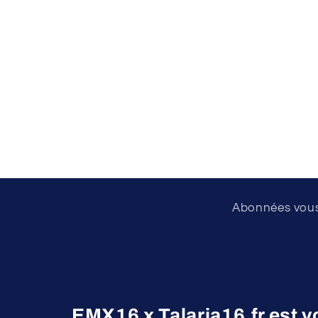
Abonnées vous 
EMX16 x Talaria16.fr est v