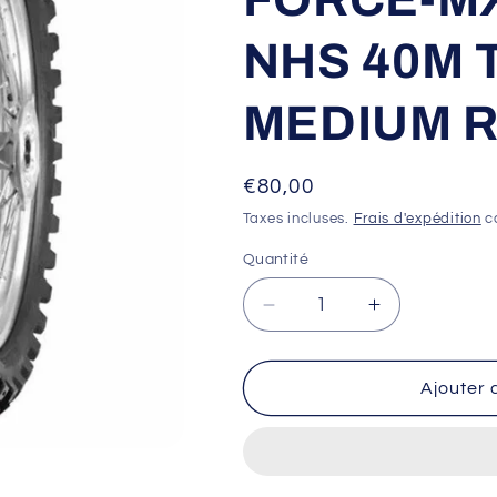
NHS 40M 
MEDIUM 
Prix
€80,00
habituel
Taxes incluses.
Frais d'expédition
ca
Quantité
Réduire
Augmenter
la
la
quantité
quantité
de
de
Ajouter 
Pneu
Pneu
MITAS
MITAS
TERRA
TERRA
FORCE-
FORCE-