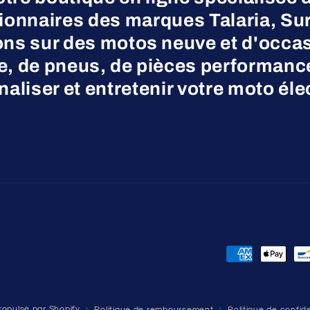
nnaires des marques Talaria, Surr
ns sur des motos neuve et d'occas
ne, de pneus, de pièces performanc
aliser et entretenir votre moto éle
Moyens
de
paiement
opulsé par Shopify
Politique de remboursement
Politique de confide