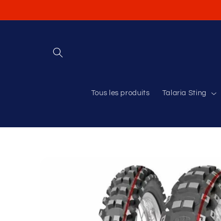
et
passer
au
contenu
Tous les produits
Talaria Sting
Passer aux
informations
produits