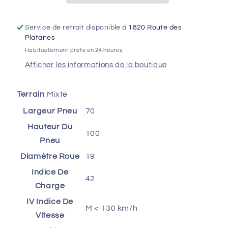
19
19
NHS
NHS
Service de retrait disponible à
1820 Route des
42M
42M
Platanes
TT
TT
Habituellement prête en 24 heures
Afficher les informations de la boutique
Terrain
Mixte
Largeur Pneu
70
Hauteur Du
100
Pneu
Diamètre Roue
19
Indice De
42
Charge
IV Indice De
M < 130 km/h
Vitesse