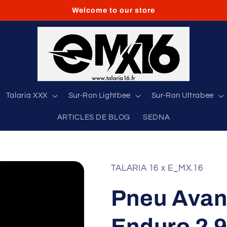
Welcome to our store
Talaria XXX
Sur-Ron Lightbee
Sur-Ron Ultrabee
ARTICLES DE BLOG
SEDNA
TALARIA 16 x E_MX.16
Pneu Avan
Enduro 2 