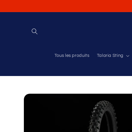
et
passer
au
contenu
Tous les produits
Talaria Sting
Passer aux
informations
produits