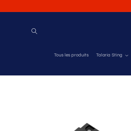
et
passer
au
contenu
Tous les produits
Talaria Sting
Passer aux
informations
produits