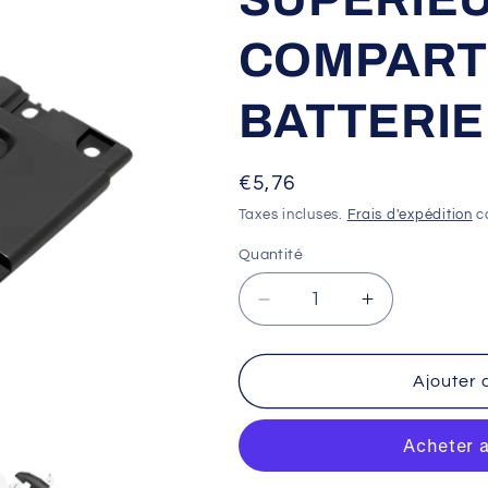
COMPART
BATTERIE
Prix
€5,76
habituel
Taxes incluses.
Frais d'expédition
ca
Quantité
Réduire
Augmenter
la
la
quantité
quantité
de
de
Ajouter 
PLAQUE
PLAQUE
FACE
FACE
ARRIERE
ARRIERE
SUPERIEUR
SUPERIEU