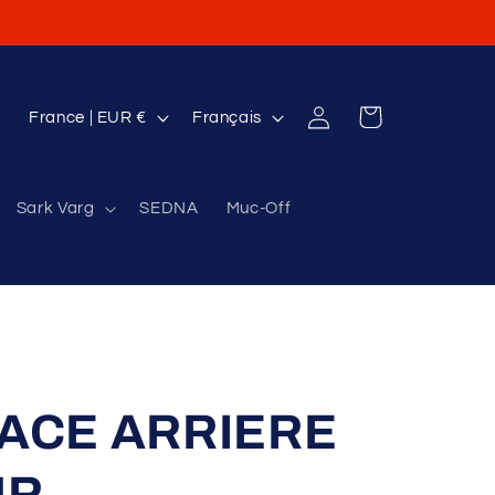
P
L
Connexion
Panier
France | EUR €
Français
a
a
y
n
Sark Varg
SEDNA
Muc-Off
s
g
/
u
r
e
é
g
i
ACE ARRIERE
o
n
UR