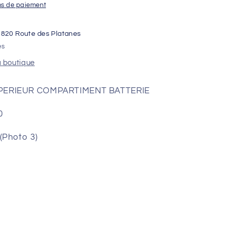
MENT
ns de paiement
1820 Route des Platanes
es
a boutique
PERIEUR COMPARTIMENT BATTERIE
0
(Photo 3)