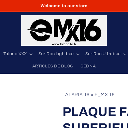
Welcome to our store
Talaria XXX
Sur-Ron Lightbee
Sur-Ron Ultrabee
ARTICLES DE BLOG
SEDNA
TALARIA 16 x E_MX.16
PLAQUE F
SUPERIE