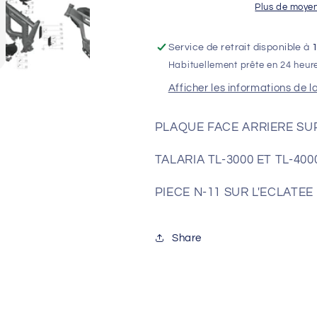
COMPARTIMENT
COMPARTI
Plus de moye
BATTERIE
BATTERIE
TALARIA
TALARIA
Service de retrait disponible à
Habituellement prête en 24 heur
Afficher les informations de l
PLAQUE FACE ARRIERE SU
TALARIA TL-3000 ET TL-400
PIECE N-11 SUR L'ECLATEE 
Share