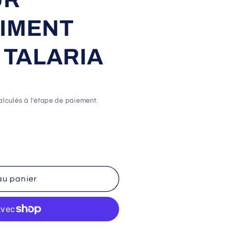
IMENT
 TALARIA
lculés à l'étape de paiement.
au panier
R