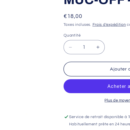
Prix
€18,00
habituel
Taxes incluses.
Frais d'expédition
ca
Quantité
Réduire
Augmenter
la
la
quantité
quantité
de
de
Ajouter 
Nettoyant
Nettoyant
disque
disque
de
de
frein
frein
MUC-
MUC-
Plus de moye
OFF
OFF
-
-
Service de retrait disponible à
spray
spray
Habituellement prête en 24 heur
750ml
750ml