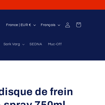
P
L
Connexion
Panier
France | EUR €
Français
a
a
y
n
Sark Varg
SEDNA
Muc-Off
s
g
/
u
r
e
é
g
i
disque de frein
o
n
 spray 750ml