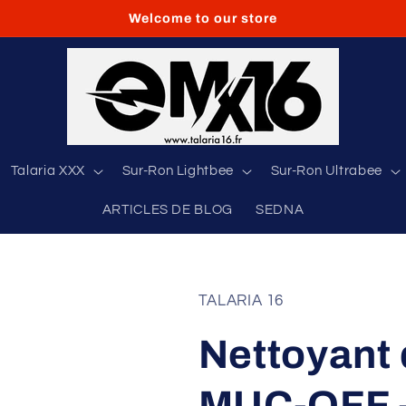
Welcome to our store
Talaria XXX
Sur-Ron Lightbee
Sur-Ron Ultrabee
ARTICLES DE BLOG
SEDNA
TALARIA 16
Nettoyant 
MUC-OFF -