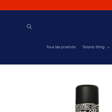
et
passer
au
contenu
Tous les produits
Talaria Sting
Passer aux
informations
produits