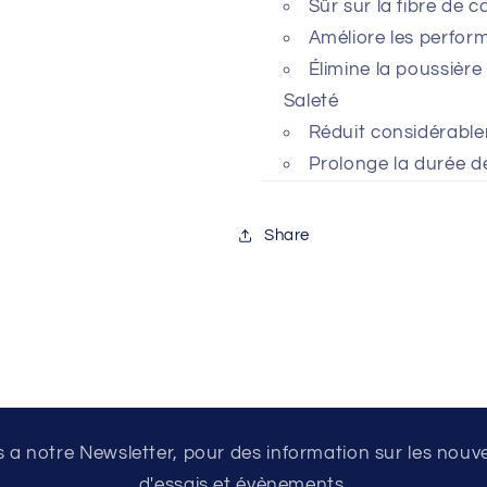
Sûr sur la fibre de 
Améliore les perfor
Élimine la poussière d
Saleté
Réduit considérable
Prolonge la durée d
Share
a notre Newsletter, pour des information sur les nouv
d'essais et évènements.