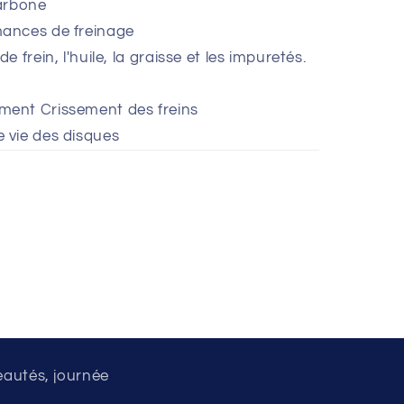
carbone
mances de freinage
e frein, l'huile, la graisse et les impuretés.
ment Crissement des freins
e vie des disques
eautés, journée