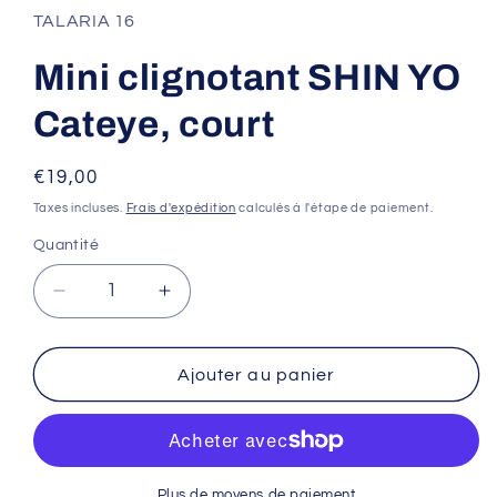
1
TALARIA 16
dans
une
fenêtre
Mini clignotant SHIN YO
modale
Cateye, court
Prix
€19,00
habituel
Taxes incluses.
Frais d'expédition
calculés à l'étape de paiement.
Quantité
Réduire
Augmenter
la
la
quantité
quantité
de
de
Ajouter au panier
Mini
Mini
clignotant
clignotant
SHIN
SHIN
YO
YO
Cateye,
Cateye,
Plus de moyens de paiement