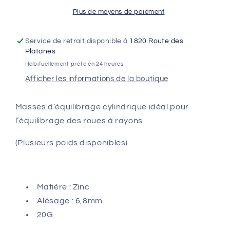
jantes
jantes
à
à
Plus de moyens de paiement
rayons
rayons
(20g)
(20g)
Service de retrait disponible à
1820 Route des
Platanes
Habituellement prête en 24 heures
Afficher les informations de la boutique
Masses d’équilibrage cylindrique idéal pour
l’équilibrage des roues à rayons
(Plusieurs poids disponibles)
Matière : Zinc
Alésage : 6,8mm
20G