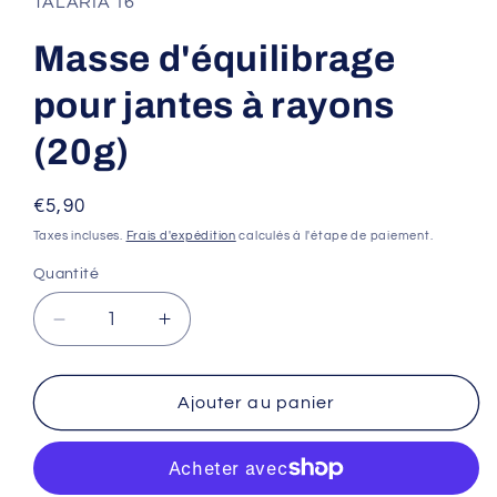
TALARIA 16
dans
une
fenêtre
Masse d'équilibrage
modale
pour jantes à rayons
(20g)
Prix
€5,90
habituel
Taxes incluses.
Frais d'expédition
calculés à l'étape de paiement.
Quantité
Réduire
Augmenter
la
la
quantité
quantité
de
de
Ajouter au panier
Masse
Masse
d&#39;équilibrage
d&#39;équilibrage
pour
pour