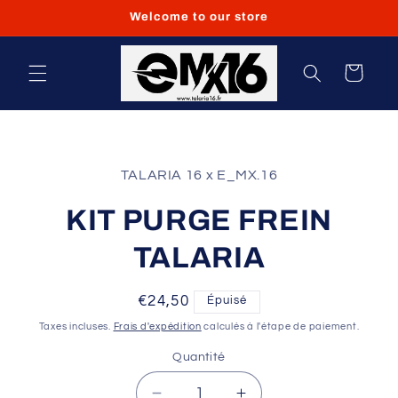
et
Welcome to our store
passer
au
contenu
Panier
Passer aux
informations
TALARIA 16 x E_MX.16
produits
KIT PURGE FREIN
TALARIA
Prix
€24,50
Épuisé
habituel
Taxes incluses.
Frais d'expédition
calculés à l'étape de paiement.
Quantité