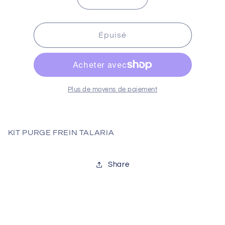
Réduire
Augmenter
la
la
quantité
quantité
de
de
Épuisé
KIT
KIT
PURGE
PURGE
FREIN
FREIN
TALARIA
TALARIA
Plus de moyens de paiement
KIT PURGE FREIN TALARIA
Share