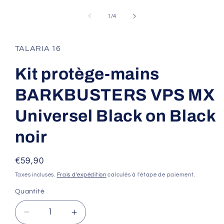
Ouvrir
le
média
de
1
/
4
1
dans
une
fenêtre
TALARIA 16
modale
Kit protège-mains
BARKBUSTERS VPS MX
Universel Black on Black
noir
Prix
€59,90
habituel
Taxes incluses.
Frais d'expédition
calculés à l'étape de paiement.
Quantité
Réduire
Augmenter