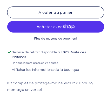
la
la
quantité
quantité
de
de
Ajouter au panier
Kit
Kit
protège-
protège-
mains
mains
BARKBUSTERS
BARKBUSTERS
VPS
VPS
Plus de moyens de paiement
MX
MX
Universel
Universel
Service de retrait disponible à
1820 Route des
Black
Black
Platanes
on
on
Habituellement prête en 24 heures
Black
Black
Afficher les informations de la boutique
noir
noir
Kit complet de protège-mains VPS MX Enduro,
montage universel