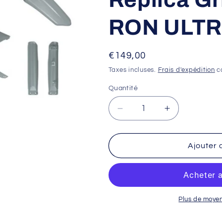
RON ULT
Prix
€149,00
habituel
Taxes incluses.
Frais d'expédition
ca
Quantité
Réduire
Augmenter
la
la
quantité
quantité
de
de
Ajouter 
Kit
Kit
plastique
plastique
RACETECH
RACETECH
-
-
Réplica
Réplica
Plus de moye
Gris
Gris
6
6