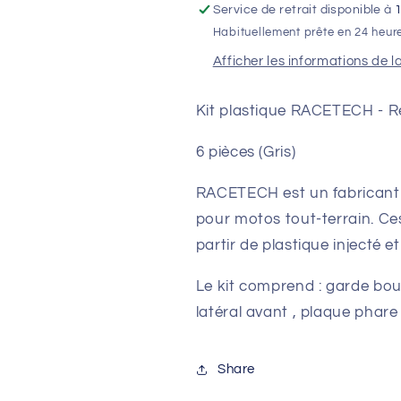
Service de retrait disponible à
pièces
pièces
Habituellement prête en 24 heur
SUR-
SUR-
RON
RON
Afficher les informations de l
ULTRABEE
ULTRABEE
Kit plastique RACETECH -
6 pièces (Gris)
RACETECH est un fabricant 
pour motos tout-terrain. Ce
partir de plastique injecté e
Le kit comprend : garde boue
latéral avant , plaque phare
Share