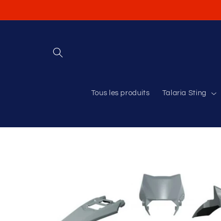
et
passer
au
contenu
Tous les produits
Talaria Sting
Passer aux
informations
produits