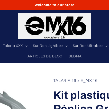
Welcome to our store
Talaria XXX
Sur-Ron Lightbee
Sur-Ron Ultrabee
ARTICLES DE BLOG
SEDNA
TALARIA 16 x E_MX.16
Kit plast
Réplica Gr