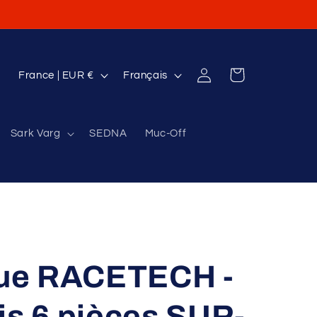
P
L
Connexion
Panier
France | EUR €
Français
a
a
y
n
Sark Varg
SEDNA
Muc-Off
s
g
/
u
r
e
é
g
i
ique RACETECH -
o
n
is 6 pièces SUR-