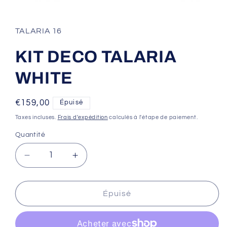
Ouvrir
le
média
1
TALARIA 16
dans
une
fenêtre
KIT DECO TALARIA
modale
WHITE
Prix
€159,00
Épuisé
habituel
Taxes incluses.
Frais d'expédition
calculés à l'étape de paiement.
Quantité
Réduire
Augmenter
la
la
quantité
quantité
de
de
Épuisé
KIT
KIT
DECO
DECO
TALARIA
TALARIA