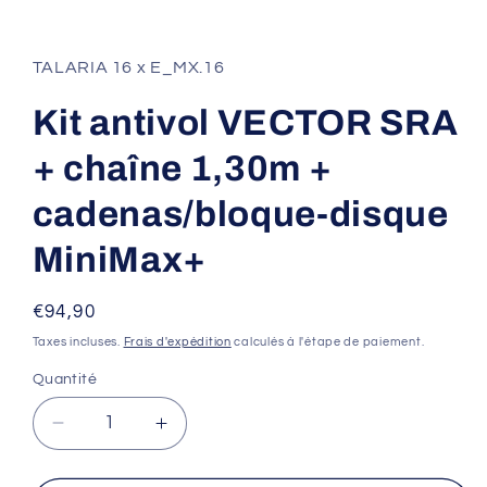
Ouvrir
le
média
1
TALARIA 16 x E_MX.16
dans
une
fenêtre
Kit antivol VECTOR SRA
modale
+ chaîne 1,30m +
cadenas/bloque-disque
MiniMax+
Prix
€94,90
habituel
Taxes incluses.
Frais d'expédition
calculés à l'étape de paiement.
Quantité
Réduire
Augmenter
la
la
quantité
quantité