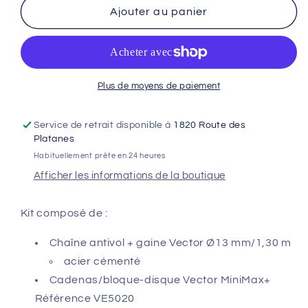
de
de
Ajouter au panier
Kit
Kit
antivol
antivol
VECTOR
VECTOR
SRA
SRA
+
+
Plus de moyens de paiement
chaîne
chaîne
1,30m
1,30m
Service de retrait disponible à
1820 Route des
+
+
Platanes
cadenas/bloque-
cadenas/bloque-
Habituellement prête en 24 heures
disque
disque
Afficher les informations de la boutique
MiniMax+
MiniMax+
Kit composé de :
Chaîne antivol + gaine Vector Ø13 mm/1,30 m
acier cémenté
Cadenas/bloque-disque Vector MiniMax+
Référence VE5020