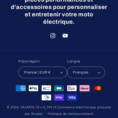
d'accessoires pour personnaliser
et entretenir votre moto
électrique.
Instagram
YouTube
Pays/région
Langue
France | EUR €
Français
Moyens
de
paiement
© 2026,
TALARIA 16 x E_MX.16
Commerce électronique propulsé
par Shopify
Politique de remboursement