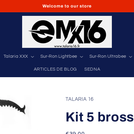
Welcome to our store
Talaria XXX
Sur-Ron Lightbee
Sur-Ron Ultrabee
ARTICLES DE BLOG
SEDNA
TALARIA 16
Kit 5 bro