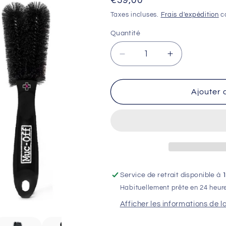
Prix
€39,00
habituel
Taxes incluses.
Frais d'expédition
ca
Quantité
Réduire
Augmenter
la
la
quantité
quantité
de
de
Ajouter 
Kit
Kit
5
5
brosses
brosses
MUC-
MUC-
OFF
OFF
Service de retrait disponible à
Habituellement prête en 24 heur
Afficher les informations de l