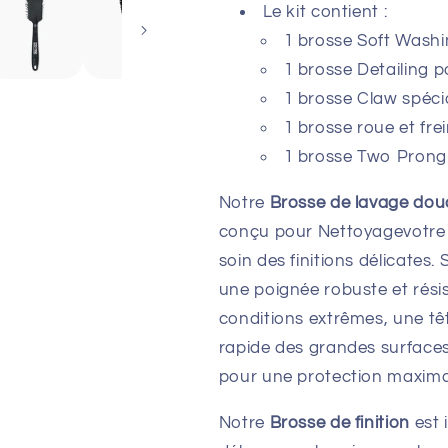
Le kit contient :
1 brosse Soft Washi
1 brosse Detailing po
1 brosse Claw spécia
1 brosse roue et fre
1 brosse Two Prong
Notre
Brosse de lavage dou
conçu pour Nettoyagevotre 
soin des finitions délicates
une poignée robuste et rési
conditions extrêmes, une t
rapide des grandes surface
pour une protection maxima
Notre
Brosse de finition
est 