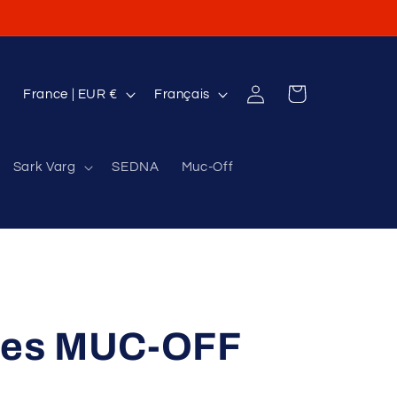
P
L
Connexion
Panier
France | EUR €
Français
a
a
y
n
Sark Varg
SEDNA
Muc-Off
s
g
/
u
r
e
é
g
i
sses MUC-OFF
o
n