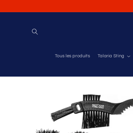
et
passer
au
contenu
Tous les produits
Talaria Sting
Passer aux
informations
produits