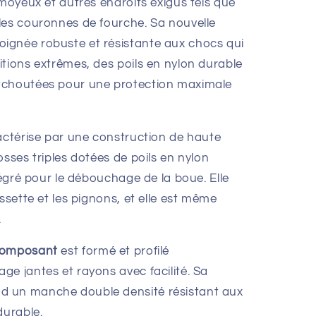
 moyeux et autres endroits exigus tels que
les couronnes de fourche. Sa nouvelle
ignée robuste et résistante aux chocs qui
tions extrêmes, des poils en nylon durable
tchoutées pour une protection maximale
actérise par une construction de haute
osses triples dotées de poils en nylon
ntégré pour le débouchage de la boue. Elle
ssette et les pignons, et elle est même
.
 composant
est
formé et profilé
ge jantes et rayons avec facilité. Sa
d un manche double densité résistant aux
durable.