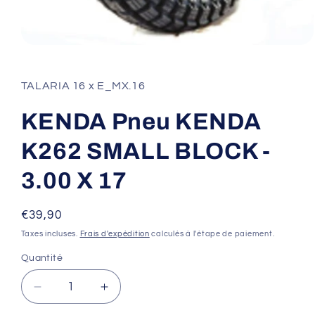
Ouvrir
le
média
1
TALARIA 16 x E_MX.16
dans
une
fenêtre
KENDA Pneu KENDA
modale
K262 SMALL BLOCK -
3.00 X 17
Prix
€39,90
habituel
Taxes incluses.
Frais d'expédition
calculés à l'étape de paiement.
Quantité
Réduire
Augmenter
la
la