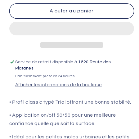
quantité
quantité
de
de
Ajouter au panier
KENDA
KENDA
Pneu
Pneu
KENDA
KENDA
K262
K262
SMALL
SMALL
BLOCK
BLOCK
-
-
Service de retrait disponible à
1820 Route des
3.00
3.00
Platanes
X
X
Habituellement prête en 24 heures
17
17
Afficher les informations de la boutique
• Profil classic typé Trial offrant une bonne stabilité.
• Application on/off 50/50 pour une meilleure
confiance quelle que soit la surface.
• Idéal pour les petites motos urbaines et les petits