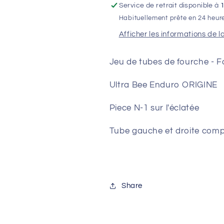
Service de retrait disponible à
KKE
KKE
Habituellement prête en 24 heur
SUR-
SUR-
RON
RON
Afficher les informations de l
Ultra
Ultra
Bee
Bee
Jeu de tubes de fourche -
Enduro
Enduro
ORIGINE
ORIGINE
Ultra Bee Enduro ORIGINE
Piece N-1 sur l'éclatée
Tube gauche et droite comple
Share