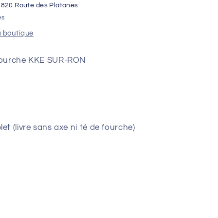
1820 Route des Platanes
es
a boutique
 Fourche KKE SUR-RON
t (livre sans axe ni té de fourche)