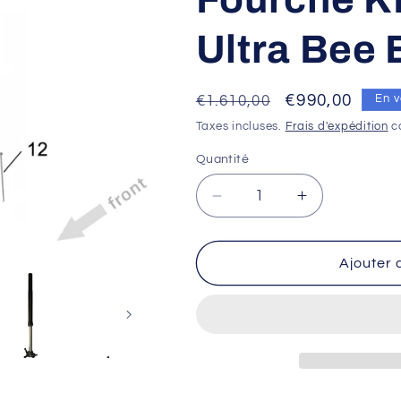
Ultra Bee
Prix
Prix
€990,00
€1.610,00
En v
habituel
promotionne
Taxes incluses.
Frais d'expédition
ca
Quantité
Réduire
Augmenter
la
la
quantité
quantité
de
de
Ajouter 
Jeu
Jeu
de
de
tubes
tubes
de
de
fourche
fourche
-
-
Fourche
Fourche