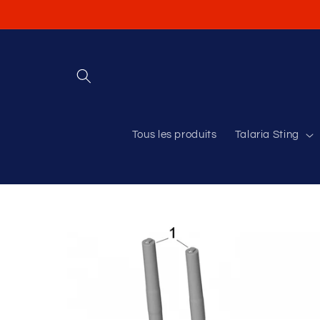
et
passer
au
contenu
Tous les produits
Talaria Sting
Passer aux
informations
produits