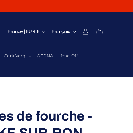
P
L
Connexion
Panier
France | EUR €
Français
a
a
y
n
Sark Varg
SEDNA
Muc-Off
s
g
/
u
r
e
é
g
i
es de fourche -
o
n
KKE SUR-RON