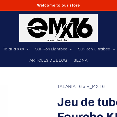
Welcome to our store
Talaria XXX
Sur-Ron Lightbee
Sur-Ron Ultrabee
ARTICLES DE BLOG
SEDNA
TALARIA 16 x E_MX.16
Jeu de tub
Fourche 