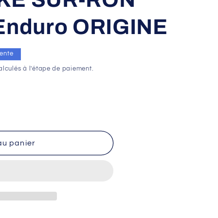
 Enduro ORIGINE
ente
l
lculés à l'étape de paiement.
au panier