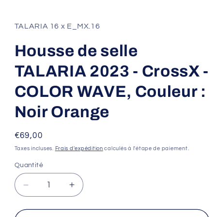
Ouvrir
le
média
1
TALARIA 16 x E_MX.16
dans
une
fenêtre
Housse de selle
modale
TALARIA 2023 - CrossX -
COLOR WAVE, Couleur :
Noir Orange
Prix
€69,00
habituel
Taxes incluses.
Frais d'expédition
calculés à l'étape de paiement.
Quantité
Réduire
Augmenter
la
la
quantité
quantité