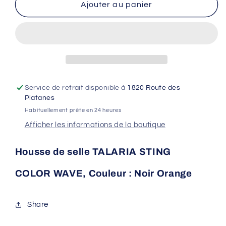
de
de
Ajouter au panier
Housse
Housse
de
de
selle
selle
TALARIA
TALARIA
2023
2023
-
-
CrossX
CrossX
Service de retrait disponible à
1820 Route des
-
-
Platanes
COLOR
COLOR
Habituellement prête en 24 heures
WAVE,
WAVE,
Afficher les informations de la boutique
Couleur
Couleur
:
:
Noir
Noir
Housse de selle TALARIA STING
Orange
Orange
COLOR WAVE, Couleur : Noir Orange
Share