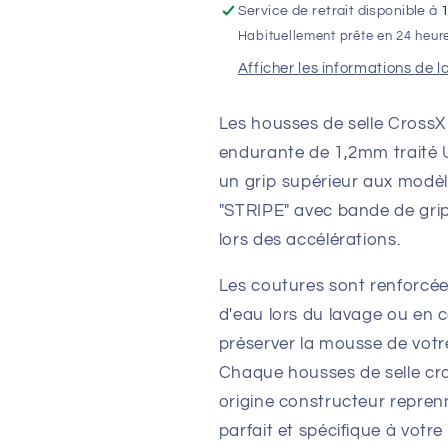
Service de retrait disponible à
Bande
Bande
Habituellement prête en 24 heur
Couleur
Couleur
:
:
Afficher les informations de l
Noir
Noir
/
/
Les housses de selle CrossX 
Bleu
Bleu
/
/
endurante de 1,2mm traité 
Bleu
Bleu
un grip supérieur aux modèle
"STRIPE" avec bande de grip 
lors des accélérations.
Les coutures sont renforcée
d'eau lors du lavage ou en 
préserver la mousse de votre
Chaque housses de selle cr
origine constructeur repre
parfait et spécifique à votre