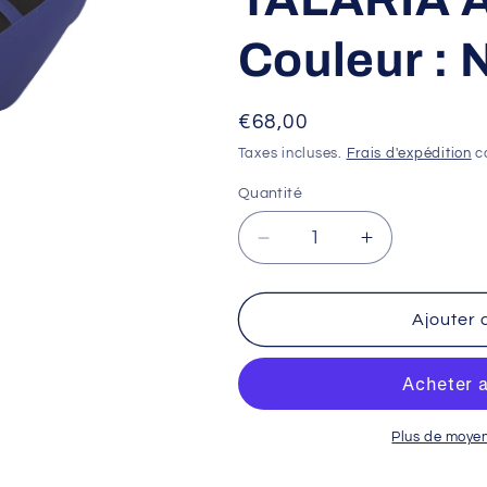
Couleur : N
Prix
€68,00
habituel
Taxes incluses.
Frais d'expédition
ca
Quantité
Réduire
Augmenter
la
la
quantité
quantité
de
de
Ajouter 
Housse
Housse
de
de
selle
selle
CROSS
CROSS
X
X
Plus de moye
TALARIA
TALARIA
Avec
Avec