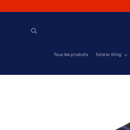
et
passer
au
contenu
Tous les produits
Talaria Sting
Passer aux
informations
produits