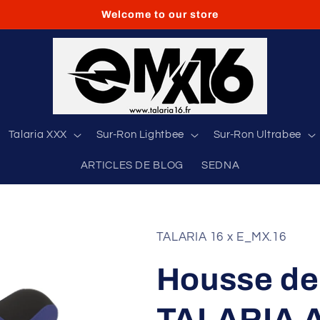
Welcome to our store
Talaria XXX
Sur-Ron Lightbee
Sur-Ron Ultrabee
ARTICLES DE BLOG
SEDNA
TALARIA 16 x E_MX.16
Housse de
TALARIA 