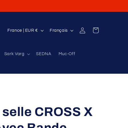
P
L
Connexion
Panier
France | EUR €
Français
a
a
y
n
Sark Varg
SEDNA
Muc-Off
s
g
/
u
r
e
é
g
i
 selle CROSS X
o
n
Avec Bande