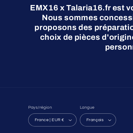
EMX16 x Talaria16.fr est v
Nous sommes concessio
proposons des préparatio
choix de pièces d'origi
personn
Pays/région
Langue
France | EUR €
Français