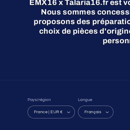
EMX16 x Talaria16.fr est v
Nous sommes concessio
proposons des préparatio
choix de pièces d'origi
personn
Pays/région
Langue
France | EUR €
Français