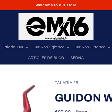
Welcome to our store
Talaria XXX
Sur-Ron Lightbee
Sur-Ron Ultrabee
ARTICLES DE BLOG
SEDNA
TALARIA 16
GUIDON 
Épuisé