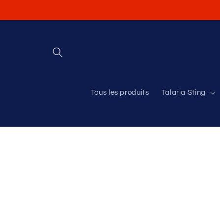
et
passer
au
contenu
Tous les produits
Talaria Sting
Passer aux
informations
produits