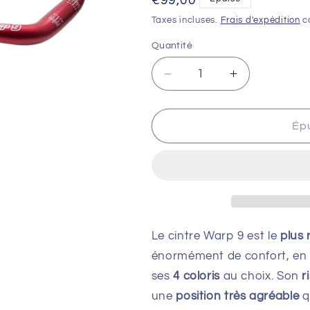
Prix
€99,00
habituel
Taxes incluses.
Frais d'expédition
ca
Quantité
Réduire
Augmenter
la
la
quantité
quantité
de
de
Ép
GUIDON
GUIDON
WARP9
WARP9
ROUGE
ROUGE
Le cintre Warp 9 est le
plus 
énormément de confort, en p
ses
4 coloris
au choix. Son
r
une
position très agréable
q