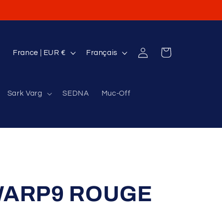
P
L
Connexion
Panier
France | EUR €
Français
a
a
y
n
Sark Varg
SEDNA
Muc-Off
s
g
/
u
r
e
é
g
i
WARP9 ROUGE
o
n