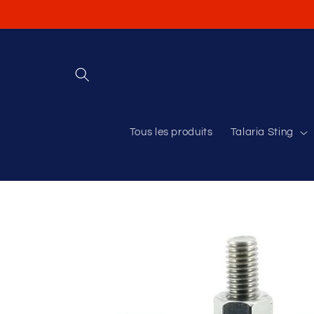
et
passer
au
contenu
Tous les produits
Talaria Sting
Passer aux
informations
produits