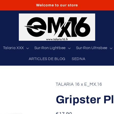
Welcome to our store
Talaria XXX
Sur-Ron Lightbee
Sur-Ron Ultrabee
ARTICLES DE BLOG
SEDNA
TALARIA 16 x E_MX.16
Gripster P