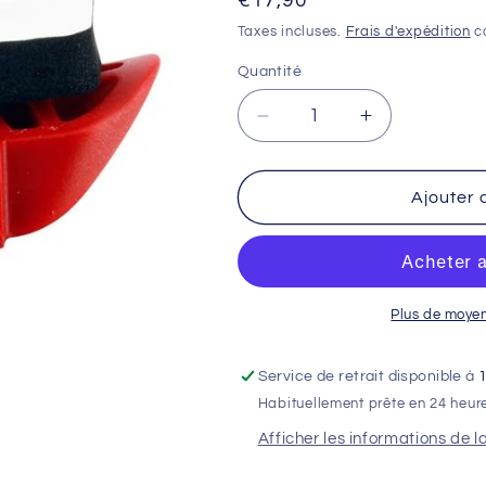
Prix
€17,90
habituel
Taxes incluses.
Frais d'expédition
ca
Quantité
Réduire
Augmenter
la
la
quantité
quantité
de
de
Ajouter 
Gripster
Gripster
Plastique
Plastique
2.15
2.15
Plus de moye
Service de retrait disponible à
Habituellement prête en 24 heur
Afficher les informations de l