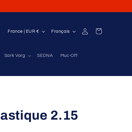
P
L
Connexion
Panier
France | EUR €
Français
a
a
y
n
Sark Varg
SEDNA
Muc-Off
s
g
/
u
r
e
é
g
i
lastique 2.15
o
n